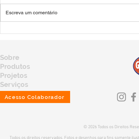
Escreva um comentário
Déficit de armazenagem no
Jovens agric
Brasil: um desafio para o
visitam os 
agro.
para conhece
da região
Sobre
Produtos
Projetos
Serviços
Fale Conosco
Acesso Colaborador
© 2026 Todos os Direitos Rese
Todos os direitos reservados. Fotos e desenhos para fins somente ilustr