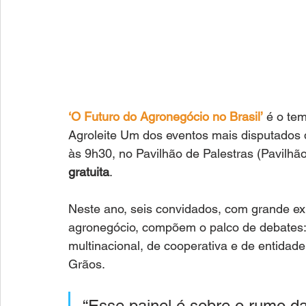
‘O Futuro do Agronegócio no Brasil’
 é o te
Agroleite Um dos eventos mais disputados da
às 9h30, no Pavilhão de Palestras (Pavilhã
gratuita
. 
Neste ano, seis convidados, com grande ex
agronegócio, compõem o palco de debates: e
multinacional, de cooperativa e de entida
Grãos. 
“Esse painel é sobre o rumo da 