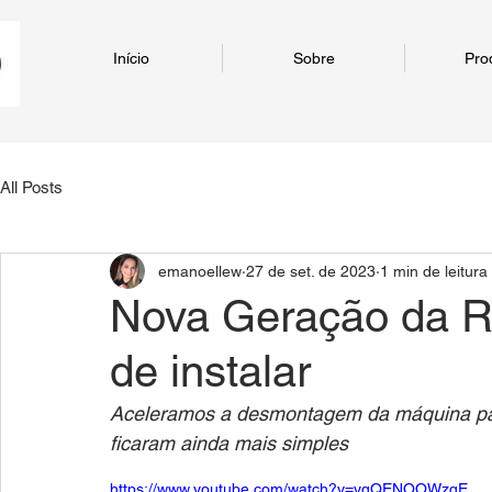
Início
Sobre
Pro
All Posts
emanoellew
27 de set. de 2023
1 min de leitura
Nova Geração da Ro
de instalar
Aceleramos a desmontagem da máquina par
ficaram ainda mais simples
https://www.youtube.com/watch?v=yqQENOOWzqE