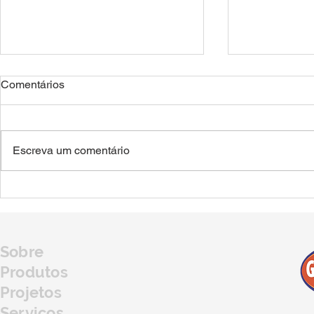
Comentários
Escreva um comentário
Déficit de armazenagem no
Jovens agric
Brasil: um desafio para o
visitam os 
agro.
para conhece
da região
Sobre
Produtos
Projetos
Serviços