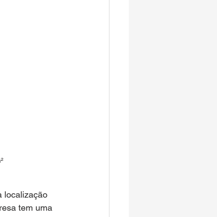
²
 localização 
presa tem uma 