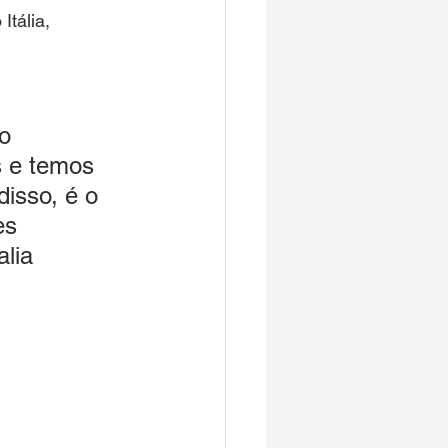
tália, 
o 
s e temos 
isso, é o 
es 
lia 