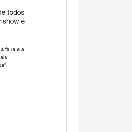
de todos 
rishow é 
 
 feira e a 
ais 
e”. 