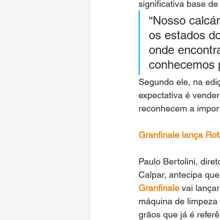
significativa base de
“Nosso calcár
os estados do
onde encontr
conhecemos pe
Segundo ele, na ediç
expectativa é vender
reconhecem a import
Granfinale lança Rota
Paulo Bertolini, dire
Calpar, antecipa que
Granfinale 
vai lança
máquina de limpeza e
grãos que já é refer