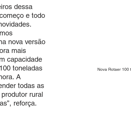
iros dessa 
 começo e todo 
novidades. 
amos 
ma nova versão 
ora mais 
m capacidade 
 100 toneladas 
Nova Rotaer 100 t
hora. A 
ender todas as 
rodutor rural 
s”, reforça. 