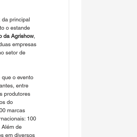
da principal 
to o estande 
o da Agrishow
, 
s duas empresas 
o setor de 
e que o evento 
antes, entre 
s produtores 
cos do 
800 marcas 
rnacionais: 100 
 Além de 
es em diversos 