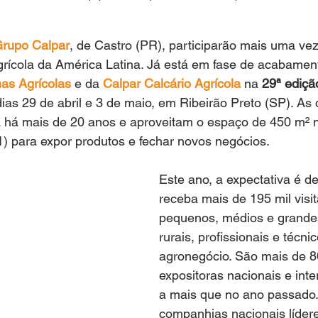
rupo Calpar
, de Castro (PR), participarão mais uma vez 
agrícola da América Latina. Já está em fase de acabamen
mas Agrícolas
 e da 
Calpar Calcário Agrícola
 na 
29ª ediçã
ias 29 de abril e 3 de maio, em Ribeirão Preto (SP). A
ra há mais de 20 anos e aproveitam o espaço de 450 m² n
para expor produtos e fechar novos negócios.
Este ano, a expectativa é d
receba mais de 195 mil visit
pequenos, médios e grande
rurais, profissionais e técni
agronegócio. São mais de 
expositoras nacionais e inte
a mais que no ano passado.
companhias nacionais líder