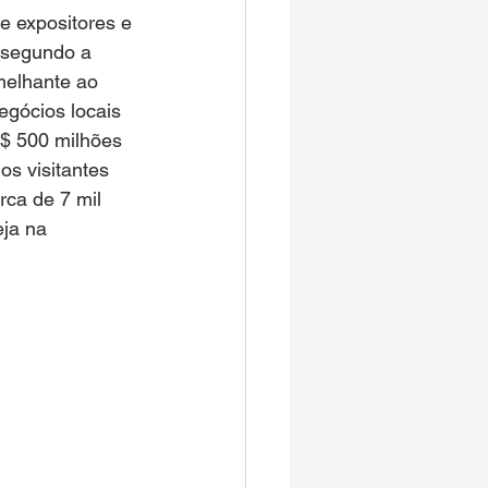
e expositores e 
 segundo a 
melhante ao 
gócios locais 
R$ 500 milhões 
s visitantes 
ca de 7 mil 
ja na 