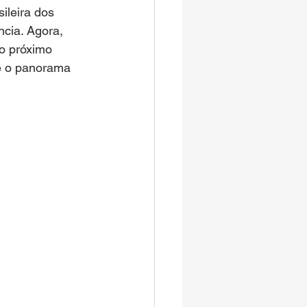
leira dos 
ncia. Agora, 
lo próximo 
e o panorama 