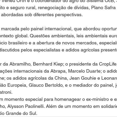
 Ireneu Orth e o coordenador do agro do Sistema OcB, J
o e seguro rural, renegociação de dívidas, Plano Safra 
bordadas sob diferentes perspectivas.
marcada pelo painel internacional, que abordou oportun
ontexto global. Questões ambientais, leis ambientais eur
io brasileiro e a abertura de novos mercados, especia
iscutidos pelos especialistas e adidos agrícolas present
or da Abramilho, Bernhard Kiep; o presidente da CropLif
elações internacionais da Abrapa, Marcelo Duarte; o adido
me; os adidos agrícolas da China, Jean Gouhie e Leonard
ião Europeia, Glauco Bertoldo, e o mediador do painel, jo
atroni.
m momento especial para homenagear o ex-ministro e ex
lho, Alysson Paolinelli. Além de um momento em solidar
io Grande do Sul.