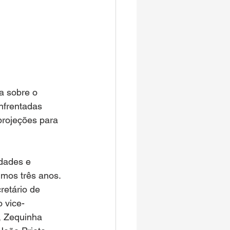
a sobre o 
nfrentadas 
projeções para 
idades e 
imos três anos. 
retário de 
o vice-
, Zequinha 