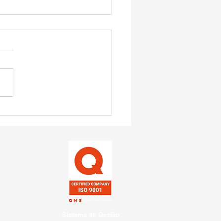
ães visitam Castro para
ecer técnicas de cultivo
stemas de
zenamento de grãos na
ão
Sistema de Gestão