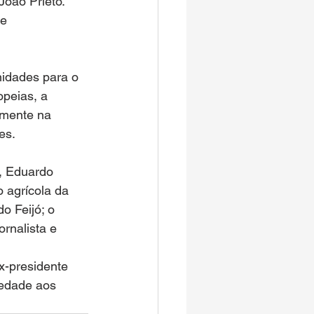
oão Prieto. 
e 
idades para o 
opeias, a 
lmente na 
es. 
e, Eduardo 
 agrícola da 
o Feijó; o 
rnalista e 
-presidente 
iedade aos 