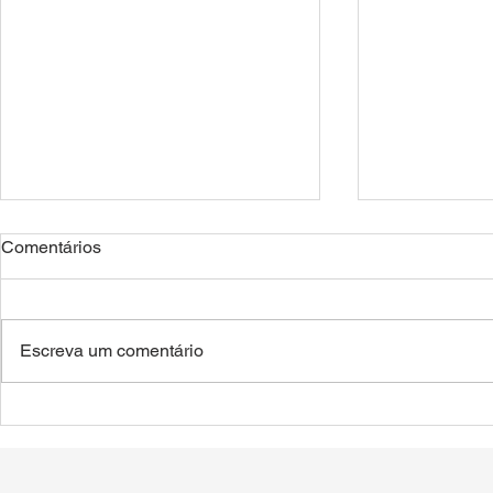
Comentários
Escreva um comentário
Déficit de armazenagem no
Jovens agric
Brasil: um desafio para o
visitam os 
agro.
para conhece
da região