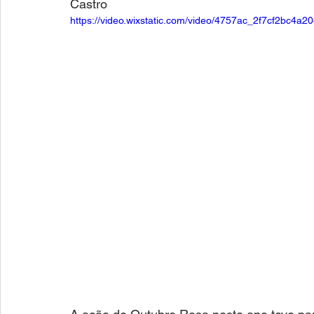
Castro
https://video.wixstatic.com/video/4757ac_2f7cf2bc4